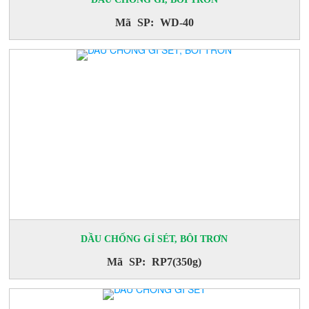
Mã SP: WD-40
DẦU CHỐNG GỈ SÉT, BÔI TRƠN
Mã SP: RP7(350g)